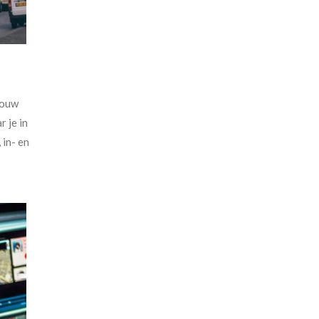
jouw
 je in
 in- en