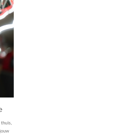
e
thuis,
 jouw