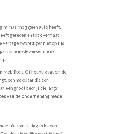
gint maar nog geen auto heeft,
 heeft gereden en tot overmaat
e vertegenwoordiger niet op tijd
de parttime medewerker die de
ij..
van Mobiliteit. Of het nu gaat om de
ngt, een makelaar die een
n een groot bedrijf die langs
succes van de onderneming mede
heer hiervan te liggen bij een
'' en dus eigenlijk geen tijd heeft