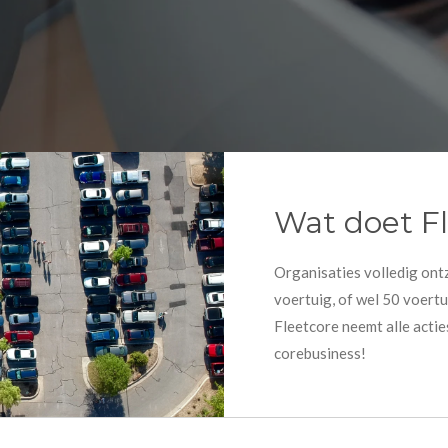
Wat doet F
Organisaties volledig ont
voertuig, of wel 50 voertu
Fleetcore neemt alle actie
corebusiness!