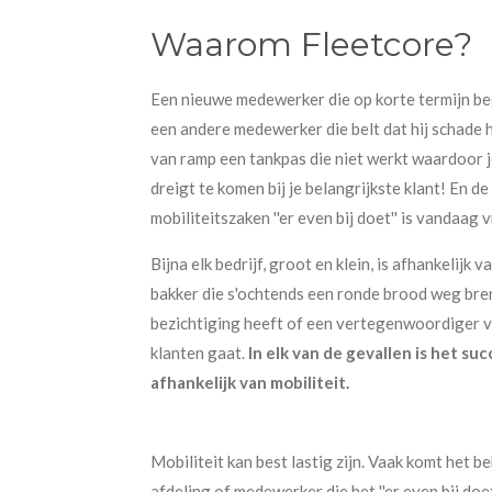
Waarom Fleetcore?
Een nieuwe medewerker die op korte termijn be
een andere medewerker die belt dat hij schade
van ramp een tankpas die niet werkt waardoor j
dreigt te komen bij je belangrijkste klant! En 
mobiliteitszaken ''er even bij doet'' is vandaag vr
Bijna elk bedrijf, groot en klein, is afhankelijk 
bakker die s'ochtends een ronde brood weg bre
bezichtiging heeft of een vertegenwoordiger va
klanten gaat.
In elk van de gevallen is het 
afhankelijk van mobiliteit.
Mobiliteit kan best lastig zijn. Vaak komt het be
afdeling of medewerker die het ''er even bij doet