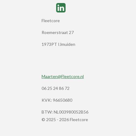
Fleetcore
Roemerstraat 27
1973PT IJmuiden
Maarten@Fleetcore.nl
06 25 24 86 72
KVK: 96650680
BTW:
NL003980052B56
© 2025 - 2026 Fleetcore