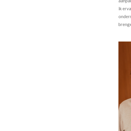
aanpak
ik erv
ondern
brenge