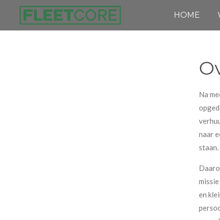
Ga
HOME
direct
naar
de
Ov
hoofdinhoud
Na mee
opgeda
verhuu
naar e
staan.
Daarom
missie
en kle
persoo