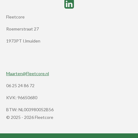
Fleetcore
Roemerstraat 27
1973PT IJmuiden
Maarten@Fleetcore.nl
06 25 24 86 72
KVK: 96650680
BTW:
NL003980052B56
© 2025 - 2026 Fleetcore