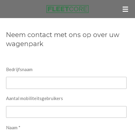
Ga
direct
naar
de
Neem contact met ons op over uw
hoofdinhoud
wagenpark
Bedrijfsnaam
Aantal mobiliteitsgebruikers
Naam *